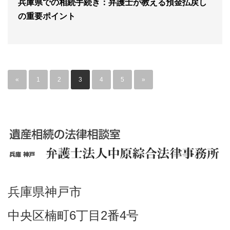
兵庫県での相続手続き：弁護士が教える預金払戻し
の重要ポイント
«
1
2
3
4
5
»
兵庫県神戸市
中央区楠町6丁目2番4号