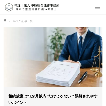
T
o
ホーム
g
過去の記事一覧
g
l
e
n
a
v
i
g
a
t
i
o
相続放棄は“3か月以内”だけじゃない？誤解されやす
n
いポイント