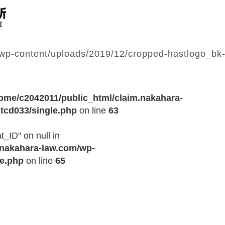
/wp-content/uploads/2019/12/cropped-hastlogo_bk
ome/c2042011/public_html/claim.nakahara-
tcd033/single.php
on line
63
t_ID" on null in
.nakahara-law.com/wp-
le.php
on line
65