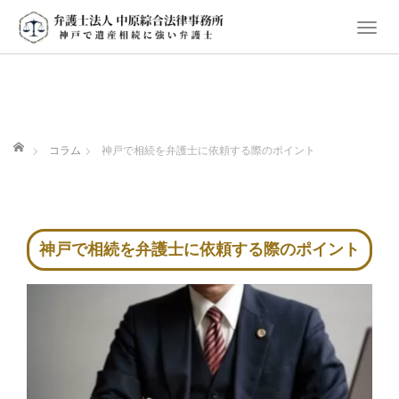
T
o
g
g
l
e
ホーム
コラム
神戸で相続を弁護士に依頼する際のポイント
n
a
v
i
神戸で相続を弁護士に依頼する際のポイント
g
a
t
i
o
n