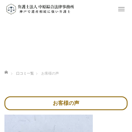
T
o
g
g
l
e
n
a
v
ホーム
口コミ一覧
お客様の声
i
g
a
t
お客様の声
i
o
n