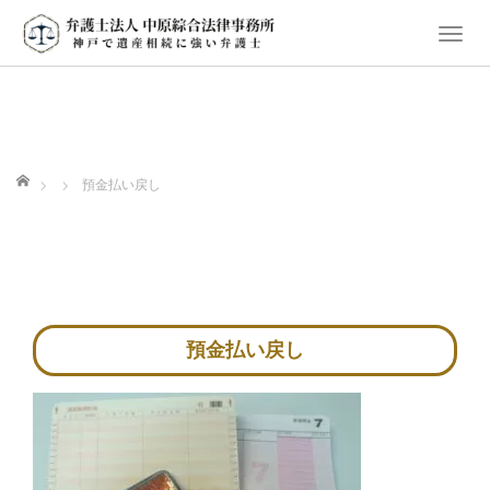
T
o
g
g
l
e
ホーム
預金払い戻し
n
a
v
i
g
a
預金払い戻し
t
i
o
n